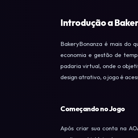
Introdução a Bake
BakeryBonanza é mais do que
economia e gestão de tempo
padaria virtual, onde o obje
design atrativo, o jogo é ace
Começando no Jogo
Após criar sua conta na AO