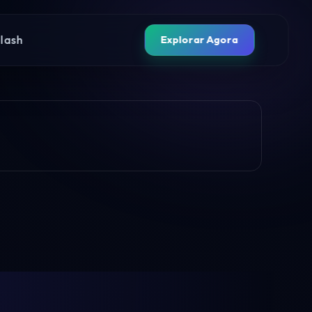
Flash
Explorar Agora