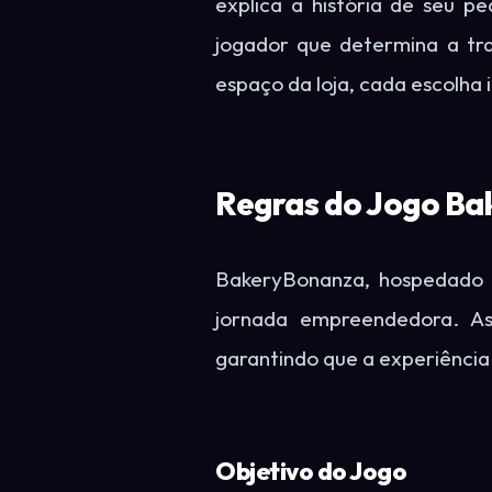
explica a história de seu p
jogador que determina a tra
espaço da loja, cada escolha
Regras do Jogo B
BakeryBonanza, hospedado 
jornada empreendedora. As 
garantindo que a experiência 
Objetivo do Jogo