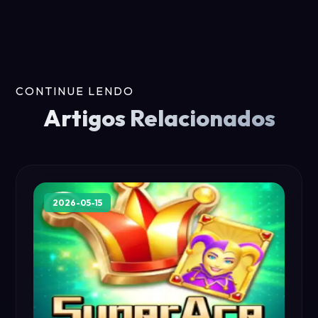
CONTINUE LENDO
Artigos Relacionados
2026-05-15