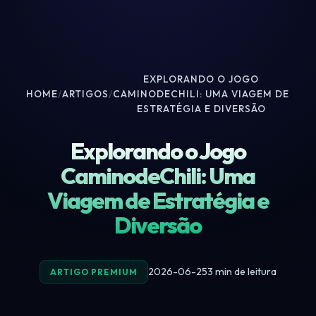
EXPLORANDO O JOGO
HOME
/
ARTIGOS
/
CAMINODECHILI: UMA VIAGEM DE
ESTRATÉGIA E DIVERSÃO
Explorando o Jogo
CaminodeChili: Uma
Viagem de Estratégia e
Diversão
2026-06-25
3 min de leitura
ARTIGO PREMIUM