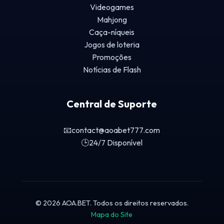
Videogames
Mahjong
Caça-níqueis
Jogos de loteria
Promoções
Notícias de Flash
Central de Suporte
📧
contact@aoabet777.com
🕒
24/7 Disponível
© 2026 AOA.BET. Todos os direitos reservados.
Mapa do Site