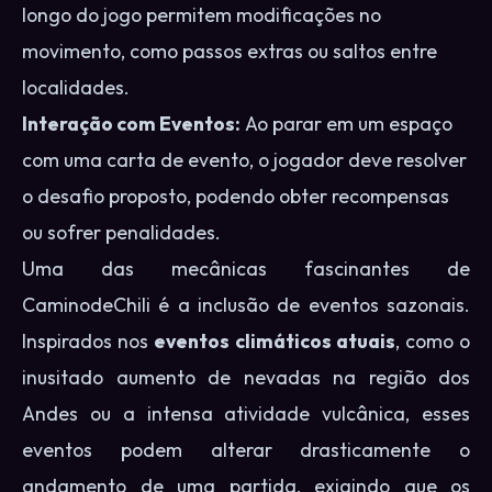
longo do jogo permitem modificações no
movimento, como passos extras ou saltos entre
localidades.
Interação com Eventos:
Ao parar em um espaço
com uma carta de evento, o jogador deve resolver
o desafio proposto, podendo obter recompensas
ou sofrer penalidades.
Uma das mecânicas fascinantes de
CaminodeChili é a inclusão de eventos sazonais.
Inspirados nos
eventos climáticos atuais
, como o
inusitado aumento de nevadas na região dos
Andes ou a intensa atividade vulcânica, esses
eventos podem alterar drasticamente o
andamento de uma partida, exigindo que os