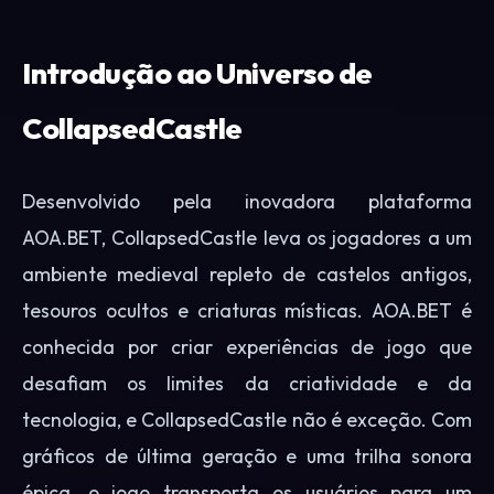
Introdução ao Universo de
CollapsedCastle
Desenvolvido pela inovadora plataforma
AOA.BET, CollapsedCastle leva os jogadores a um
ambiente medieval repleto de castelos antigos,
tesouros ocultos e criaturas místicas. AOA.BET é
conhecida por criar experiências de jogo que
desafiam os limites da criatividade e da
tecnologia, e CollapsedCastle não é exceção. Com
gráficos de última geração e uma trilha sonora
épica, o jogo transporta os usuários para um