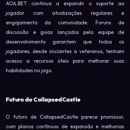
AOA.BET continua a expandir o suporte ao
jogador com atualizações regulares e
engajamento da comunidade. Foruns de
discussão e guias lançados pela equipe de
desenvolvimento garantem que todos os
jogadores, desde iniciantes a veteranos, tenham
acesso a recursos úteis para melhorar suas
habilidades no jogo.
Futuro do CollapsedCastle
O futuro de CollapsedCastle parece promissor,
com planos contínuos de expansão e melhorias