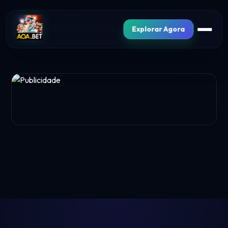
Explorar Agora