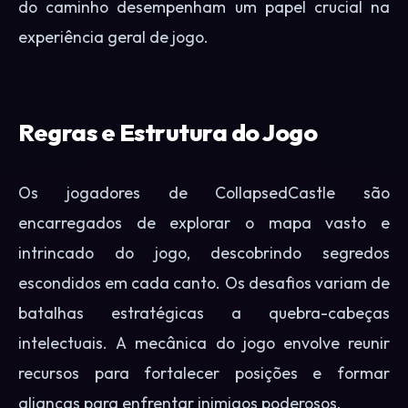
do caminho desempenham um papel crucial na
experiência geral de jogo.
Regras e Estrutura do Jogo
Os jogadores de CollapsedCastle são
encarregados de explorar o mapa vasto e
intrincado do jogo, descobrindo segredos
escondidos em cada canto. Os desafios variam de
batalhas estratégicas a quebra-cabeças
intelectuais. A mecânica do jogo envolve reunir
recursos para fortalecer posições e formar
alianças para enfrentar inimigos poderosos.