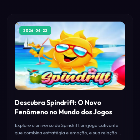
2026-06-22
Descubra Spindrift: O Novo
Fenômeno no Mundo dos Jogos
Explore o universo de Spindrift, um jogo cativante
que combina estratégia e emoção, e sua relação