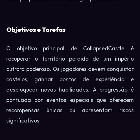
Objetivos e Tarefas
O objetivo principal de CollapsedCastle é
recuperar o território perdido de um império
outrora poderoso. Os jogadores devem conquistar
castelos, ganhar pontos de experiência e
desbloquear novas habilidades. A progressão é
pontuada por eventos especiais que oferecem
recompensas únicas ou apresentam riscos
significativos.