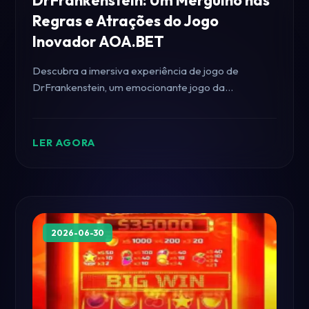
DrFrankenstein: Um Mergulho nas
Regras e Atrações do Jogo
Inovador AOA.BET
Descubra a imersiva experiência de jogo de
DrFrankenstein, um emocionante jogo da
plataforma AOA.BET, repleto de ciência, aventura e
estratégia.
LER AGORA
2026-06-30