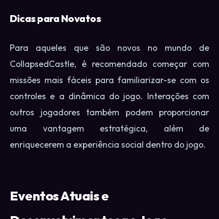
Dicas para Novatos
Para aqueles que são novos no mundo de
CollapsedCastle, é recomendado começar com
missões mais fáceis para familiarizar-se com os
controles e a dinâmica do jogo. Interações com
outros jogadores também podem proporcionar
uma vantagem estratégica, além de
enriquecerem a experiência social dentro do jogo.
Eventos Atuais e