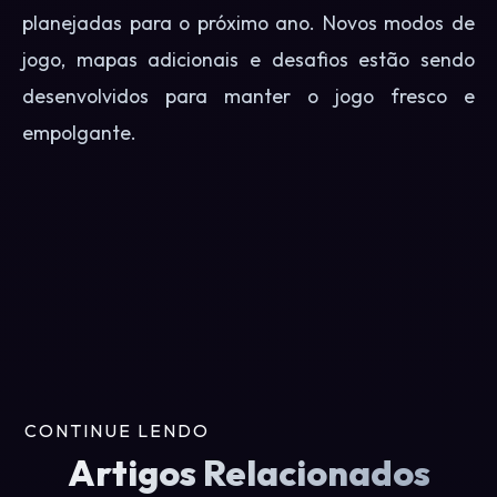
planejadas para o próximo ano. Novos modos de
jogo, mapas adicionais e desafios estão sendo
desenvolvidos para manter o jogo fresco e
empolgante.
CONTINUE LENDO
Artigos Relacionados