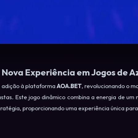
Nova Experiência em Jogos de A
e adição à plataforma
AOA.BET
, revolucionando o m
stas. Este jogo dinâmico combina a energia de um 
ratégia, proporcionando uma experiência única para 