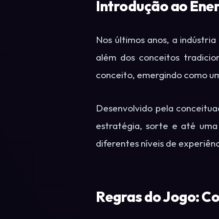
Introdução ao Ene
Nos últimos anos, a indústri
além dos conceitos tradicio
conceito, emergindo como um
Desenvolvido pela conceitu
estratégia, sorte e até uma
diferentes níveis de experiê
Regras do Jogo: C