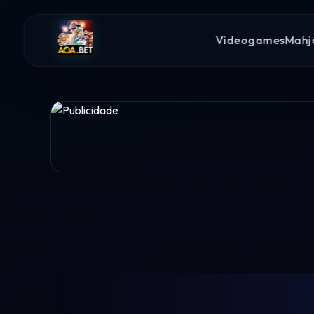
Videogames
Mahj