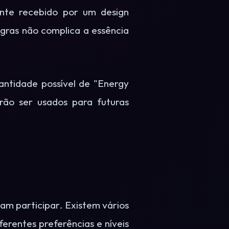
ente recebido por um design
egras não complica a essência
antidade possível de "Energy
rão ser usados para futuras
m participar. Existem vários
erentes preferências e níveis