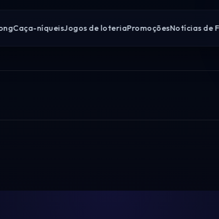
ong
Caça-níqueis
Jogos de loteria
Promoções
Notícias de 